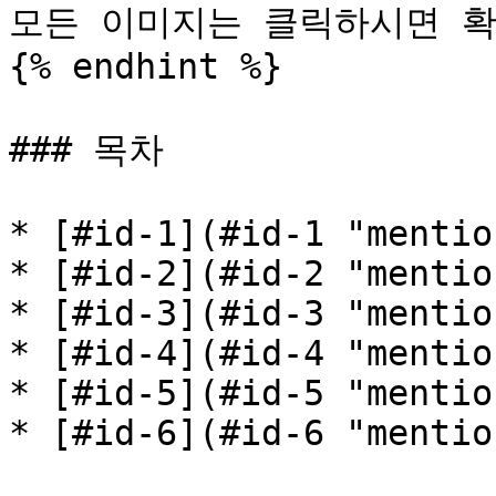
모든 이미지는 클릭하시면 확
{% endhint %}

### 목차

* [#id-1](#id-1 "mention
* [#id-2](#id-2 "mention
* [#id-3](#id-3 "mention
* [#id-4](#id-4 "mention
* [#id-5](#id-5 "mention
* [#id-6](#id-6 "mention