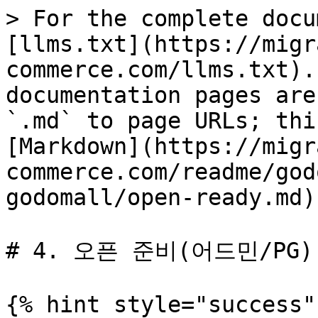
> For the complete docu
[llms.txt](https://migr
commerce.com/llms.txt).
documentation pages are
`.md` to page URLs; thi
[Markdown](https://migr
commerce.com/readme/god
godomall/open-ready.md).
# 4. 오픈 준비(어드민/PG)

{% hint style="success" 