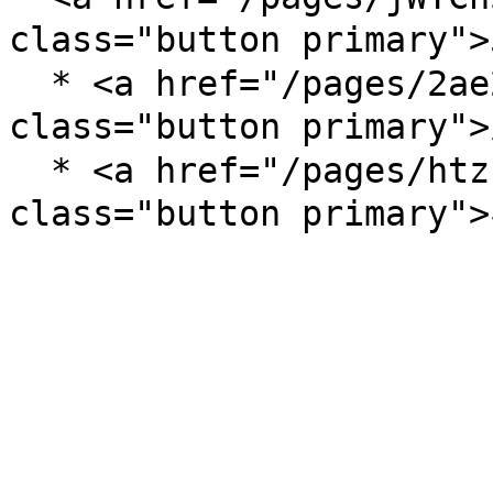
class="button primary
  * <a href="/pages/2ae27jHjBEu5lNLKBb8v" 
class="button primar
  * <a href="/pages/htzhH4TRhN2SwVEhNgTC" 